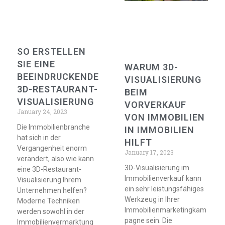
SO ERSTELLEN
SIE EINE
WARUM 3D-
BEEINDRUCKENDE
VISUALISIERUNG
3D-RESTAURANT-
BEIM
VISUALISIERUNG
VORVERKAUF
January 24, 2023
VON IMMOBILIEN
Die Immobilienbranche
IN IMMOBILIEN
hat sich in der
HILFT
Vergangenheit enorm
January 17, 2023
verändert, also wie kann
3D-Visualisierung im
eine 3D-Restaurant-
Immobilienverkauf kann
Visualisierung Ihrem
ein sehr leistungsfähiges
Unternehmen helfen?
Werkzeug in Ihrer
Moderne Techniken
Immobilienmarketingkam
werden sowohl in der
pagne sein. Die
Immobilienvermarktung