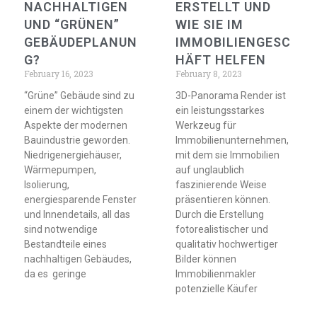
NACHHALTIGEN
ERSTELLT UND
UND “GRÜNEN”
WIE SIE IM
GEBÄUDEPLANUN
IMMOBILIENGESC
G?
HÄFT HELFEN
February 16, 2023
February 8, 2023
“Grüne” Gebäude sind zu
3D-Panorama Render ist
einem der wichtigsten
ein leistungsstarkes
Aspekte der modernen
Werkzeug für
Bauindustrie geworden.
Immobilienunternehmen,
Niedrigenergiehäuser,
mit dem sie Immobilien
Wärmepumpen,
auf unglaublich
Isolierung,
faszinierende Weise
energiesparende Fenster
präsentieren können.
und Innendetails, all das
Durch die Erstellung
sind notwendige
fotorealistischer und
Bestandteile eines
qualitativ hochwertiger
nachhaltigen Gebäudes,
Bilder können
da es geringe
Immobilienmakler
potenzielle Käufer