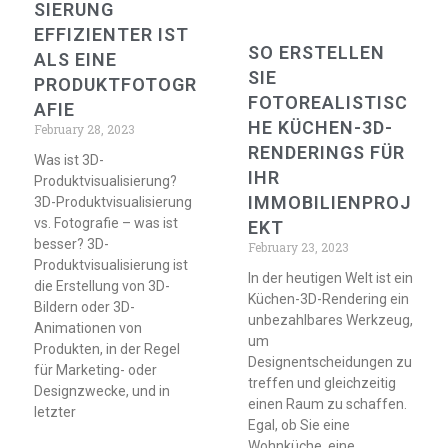
SIERUNG
EFFIZIENTER IST
SO ERSTELLEN
ALS EINE
SIE
PRODUKTFOTOGR
FOTOREALISTISC
AFIE
HE KÜCHEN-3D-
February 28, 2023
RENDERINGS FÜR
Was ist 3D-
IHR
Produktvisualisierung?
IMMOBILIENPROJ
3D-Produktvisualisierung
vs. Fotografie – was ist
EKT
besser? 3D-
February 23, 2023
Produktvisualisierung ist
In der heutigen Welt ist ein
die Erstellung von 3D-
Küchen-3D-Rendering ein
Bildern oder 3D-
unbezahlbares Werkzeug,
Animationen von
um
Produkten, in der Regel
Designentscheidungen zu
für Marketing- oder
treffen und gleichzeitig
Designzwecke, und in
einen Raum zu schaffen.
letzter
Egal, ob Sie eine
Wohnküche, eine